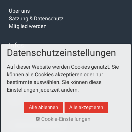
Über uns
Satzung & Datenschutz
Mitglied werden
Infos
Datenschutzeinstellungen
Aktuelles
Auf dieser Website werden Cookies genutzt. Sie
Termine
können alle Cookies akzeptieren oder nur
bestimmte auswählen. Sie können diese
Einsätze
Einstellungen jederzeit ändern.
2022
Alle ablehnen
Alle akzeptieren
Cookie-Einstellungen
© 2026 FFW Pullenreuth